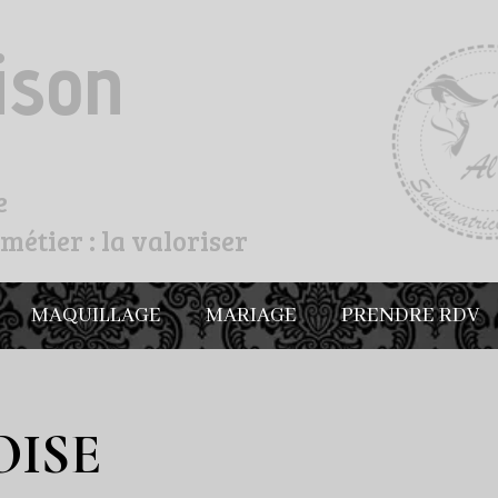
ison
e
métier : la valoriser
MAQUILLAGE
MARIAGE
PRENDRE RDV
OISE