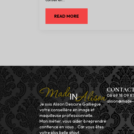
READ MORE
CONTACT
06 69 18 09 81
alison@made-i
Je suis Alison Descure Gailliegue,
votre conseillère en image et
maquilleuse professionnelle.
Mon métier, vous aider à reprendre
confience en vous... Car vous êtes
votre plus belle atout.