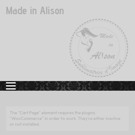
Made in Alison
The "Cart Page" element requires the plugins
"WooCommerce" in order to work. They're either inactive
or not installed.